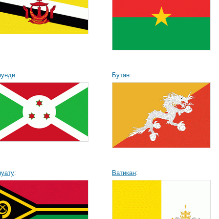
рунди
:
Бутан
:
нуату
:
Ватикан
: