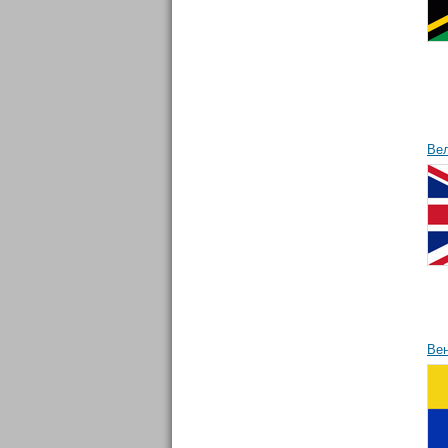
Ве
Ве