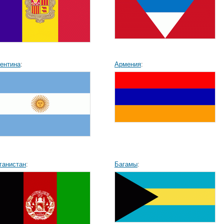
ентина
:
Армения
:
ганистан
:
Багамы
: