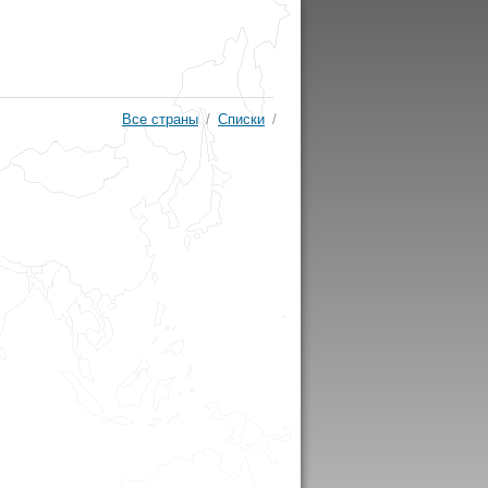
Все страны
/
Списки
/