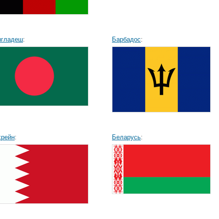
нгладеш
:
Барбадос
:
хрейн
:
Беларусь
: