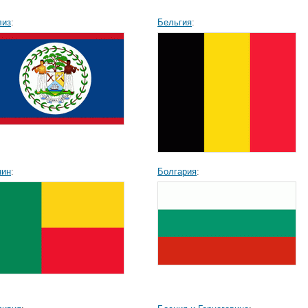
лиз
:
Бельгия
:
нин
:
Болгария
: