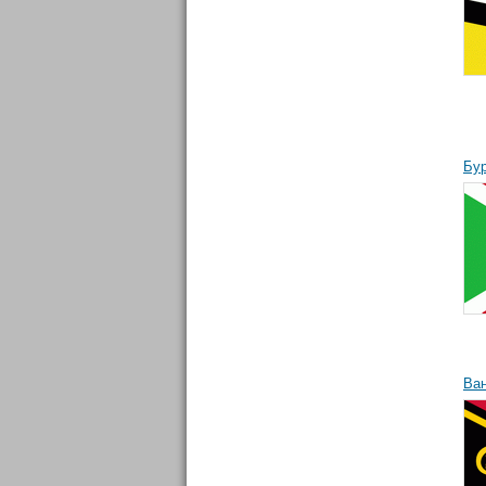
Бу
Ва