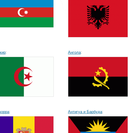
жир
:
Ангола
:
дорра
:
Антигуа и Барбуда
: