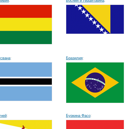
ливия
:
Босния и Герцеговина
:
тсвана
:
Бразилия
:
уней
:
Буркина Фасо
: