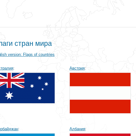
лаги стран мира
lish version: Flags of countries
стралия
:
Австрия
:
ербайджан
:
Албания
: