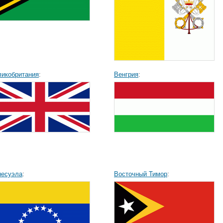
ликобритания
:
Венгрия
:
несуэла
:
Восточный Тимор
: