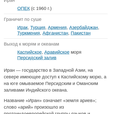
Иран
ОПЕК
(с 1960 г.)
Граничит по суше
Ирак
,
Турция
,
Армения
,
Азербайджан
,
Туркмения
,
Афганистан
,
Пакистан
Выход к морям и океанам
Каспийское
,
Аравийское
моря
Персидский залив
Иран — государство в Западной Азии, на
севере имеющее доступ к Каспийскому морю, а
на юге омываемое Персидским и Оманским
заливами Индийского океана.
Название «Иран» означает «земля ариев»;
слово «арий» произошло из
протоиндоевропейской группы языков и