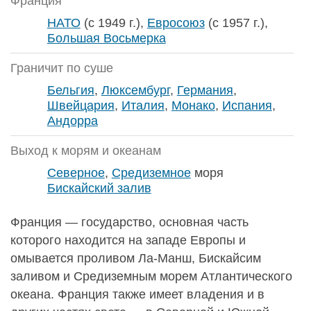
Франция
НАТО
(с 1949 г.),
Евросоюз
(с 1957 г.),
Большая Восьмерка
Граничит по суше
Бельгия
,
Люксембург
,
Германия
,
Швейцария
,
Италия
,
Монако
,
Испания
,
Андорра
Выход к морям и океанам
Северное
,
Средиземное
моря
Бискайский залив
Франция — государство, основная часть
которого находится на западе Европы и
омывается проливом Ла-Манш, Бискайсим
заливом и Средиземным морем Атлантического
океана. Франция также имеет владения и в