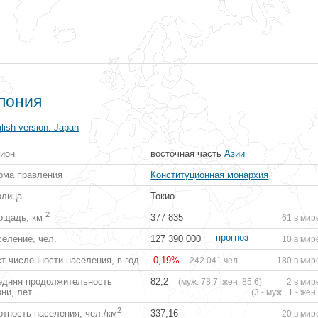
пония
lish version:
Japan
гион
восточная часть
Азии
рма правления
Конституционная монархия
олица
Токио
2
ощадь, км
377 835
61 в мир
прогноз
еление, чел.
127 390 000
10 в мир
т численности населения, в год
-0,19%
-242 041 чел.
180 в мир
едняя продолжительность
82,2
(муж. 78,7, жен. 85,6)
2 в мир
ни, лет
(3 - муж., 1 - жен.
2
тность населения, чел./км
337,16
20 в мир