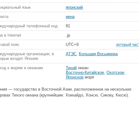
ициальный язык
японский
люта
иена
ждународный телефонный код
81
а в Internet
.jp
совой пояс
UTC+9
который час
ждународные организации, в
АТЭС
,
Большая Восьмерка
торые входит Япония
ход к морям и океанам
Тихий
океан
Восточно-Китайское
,
Охотское
,
Японское
моря
ния — государство в Восточной Азии, расположенное на нескольких
ровах Тихого океана (крупнейшие: Хоккайдо, Хонсю, Сикоку, Кюсю).