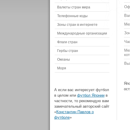
Оф
Валюты стран мира
Ва
Телефонные коды
Ме
Зоны стран в интернете
Зон
Международные организации
Ча
Флаги стран
Ме
Гербы стран
ко
Океаны
Вы
Моря
Япо
ост
А если вас интересует футбол
в целом или
футбол Японии
в
частности, то рекомендую вам
замечательный авторский сайт
«
Константин Павлов о
футболе
»