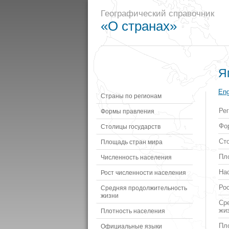
Географический справочник
«О странах»
Я
Eng
Страны по регионам
Ре
Формы правления
Фо
Столицы государств
Ст
Площадь стран мира
Пл
Численность населения
Нас
Рост численности населения
Рос
Средняя продолжительность
жизни
Ср
жиз
Плотность населения
Пло
Официальные языки