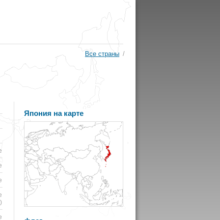
Все страны
/
Япония на карте
е
е
е
е
)
е