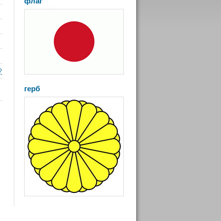
флаг
?
герб