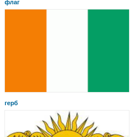
флаг
герб