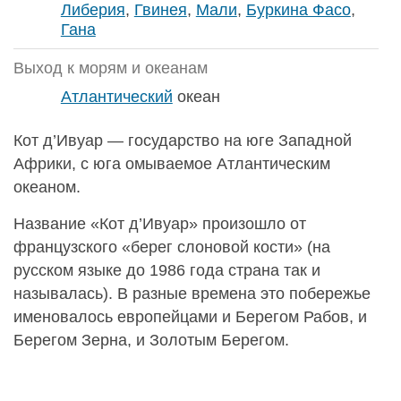
Либерия
,
Гвинея
,
Мали
,
Буркина Фасо
,
Гана
Выход к морям и океанам
Атлантический
океан
Кот д’Ивуар — государство на юге Западной
Африки, с юга омываемое Атлантическим
океаном.
Название «Кот д’Ивуар» произошло от
французского «берег слоновой кости» (на
русском языке до 1986 года страна так и
называлась). В разные времена это побережье
именовалось европейцами и Берегом Рабов, и
Берегом Зерна, и Золотым Берегом.