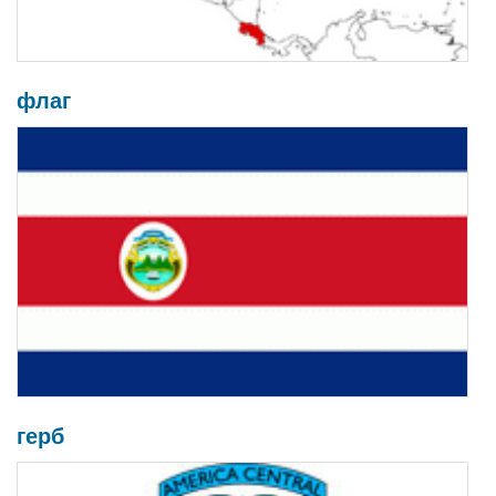
флаг
герб