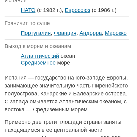
Испания
НАТО
(с 1982 г.),
Евросоюз
(с 1986 г.)
Граничит по суше
Португалия
,
Франция
,
Андорра
,
Марокко
Выход к морям и океанам
Атлантический
океан
Средиземное
море
Испания — государство на юго-западе Европы,
занимающее значительную часть Пиренейского
полуострова, Канарские и Балеарские острова.
С запада омывается Атлантическим океаном, с
востока — Средиземным морем.
Примерно две трети площади страны заняты
находящимся в ее центральной части