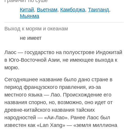
Граничит по суше
Китай
,
Вьетнам
,
Камбоджа
,
Таиланд
,
Мьянма
Выход к морям и океанам
не имеет
Лаос — государство на полуострове Индокитай
в Юго-Восточной Азии, не имеющее выхода к
морю.
Сегодняшнее название было дано стране в
период французского правления, из-за
местного языка — Лао. Происхождение его
названия спорно, но, возможно, оно идет от
древне-китайского названия тайских
народностей — «Аи-Лао». Ранее Лаос был
известен как «Lan Xang» — «земля миллиона