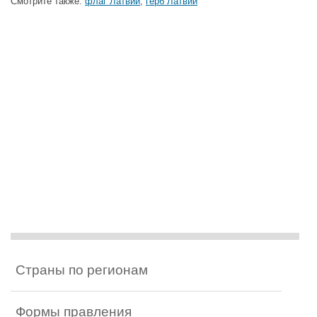
Смотрите также:
флаг Латвии
,
герб Латвии
Страны по регионам
Формы правления