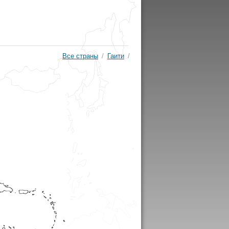
Все страны
/
Гаити
/