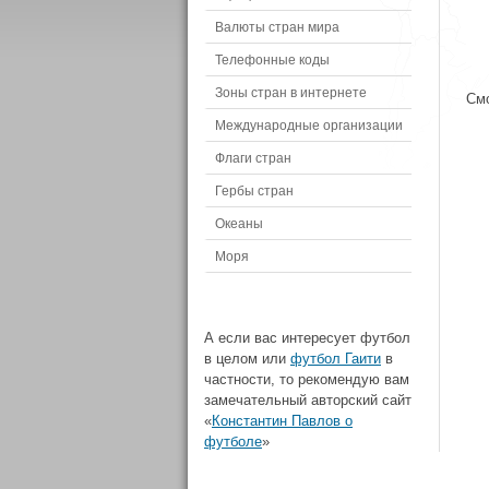
Валюты стран мира
Телефонные коды
Зоны стран в интернете
Смо
Международные организации
Флаги стран
Гербы стран
Океаны
Моря
А если вас интересует футбол
в целом или
футбол Гаити
в
частности, то рекомендую вам
замечательный авторский сайт
«
Константин Павлов о
футболе
»