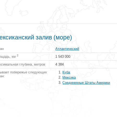
ексиканский залив (море)
еан
Атлантический
2
ощадь, км
1 543 000
ксимальная глубина, метров
4 384
ывает побережье следующих
Куба
ан:
Мексика
Соединенные Штаты Америки