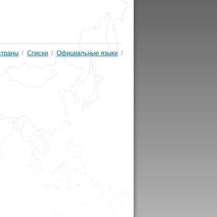
страны
/
Списки
/
Официальные языки
/